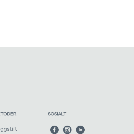
ETODER
SOSIALT
ggstift